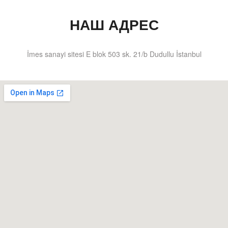
НАШ АДРЕС
İmes sanayi sitesi E blok 503 sk. 21/b Dudullu İstanbul